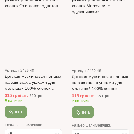
Артикул: 2429-48
Артикул: 2430-48
Детская муслиновая панама
Детская муслиновая панама
на завязках с ушками для
на завязках с ушками для
малышей 100% хлопок
малышей 100% хлопок
Оливковая однотон
Молочная с одуванчиками
315 грн/шт.
315 грн/шт.
350 грн
350 грн
В наличии
В наличии
Купить
Купить
Размер шапки/чепчика
Размер шапки/чепчика
48