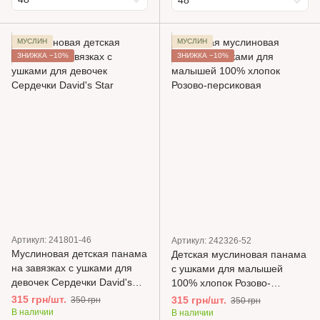
48
МУСЛИН
МУСЛИН
ЗНИЖКА −10%
ЗНИЖКА −10%
Артикул: 241801-46
Артикул: 242326-52
Муслиновая детская панама
Детская муслиновая панама
на завязках с ушками для
с ушками для малышей
девочек Сердечки David's
100% хлопок Розово-
Star
персиковая
315 грн/шт.
315 грн/шт.
350 грн
350 грн
В наличии
В наличии