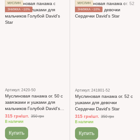
МУСЛИН
МУСЛИН
ЗНИЖКА −10%
ЗНИЖКА −10%
Артикул: 2420-50
Артикул: 241801-52
Муслиновая панама ог. 50 с
Муслиновая панама ог. 52 с
завязками и ушками для
ушками для девочки
мальчиков Голубой David's
Сердечки David's Star
Star
315 грн/шт.
315 грн/шт.
350 грн
350 грн
В наличии
В наличии
Купить
Купить