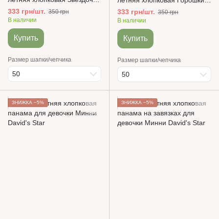
летняя хлопковая Горошки
David's Star
David's Star
333 грн/шт.
333 грн/шт.
350 грн
350 грн
В наличии
В наличии
Купить
Купить
Размер шапки/чепчика
Размер шапки/чепчика
50
50
ЗНИЖКА −5%
ЗНИЖКА −5%