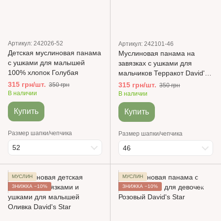
Артикул: 242026-52
Артикул: 242101-46
Детская муслиновая панама
Муслиновая панама на
с ушками для малышей
завязках с ушками для
100% хлопок Голубая
мальчиков Терракот David's
Star
315 грн/шт.
315 грн/шт.
350 грн
350 грн
В наличии
В наличии
Купить
Купить
Размер шапки/чепчика
Размер шапки/чепчика
52
46
МУСЛИН
МУСЛИН
ЗНИЖКА −10%
ЗНИЖКА −10%