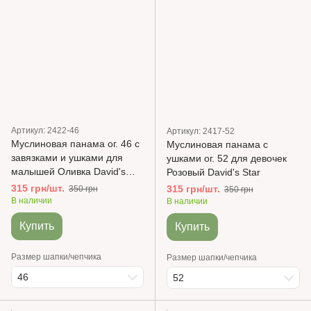
Артикул: 2422-46
Артикул: 2417-52
Муслиновая панама ог. 46 с
Муслиновая панама с
завязками и ушками для
ушками ог. 52 для девочек
малышей Оливка David's
Розовый David's Star
Star
315 грн/шт.
315 грн/шт.
350 грн
350 грн
В наличии
В наличии
Купить
Купить
Размер шапки/чепчика
Размер шапки/чепчика
46
52