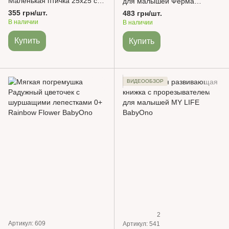
Маленькая птичка 25х25 см
для малышей Ферма
0+ BabyOno
BabyOno
355 грн/шт.
483 грн/шт.
В наличии
В наличии
Купить
Купить
ВИДЕООБЗОР
2
Артикул: 609
Артикул: 541