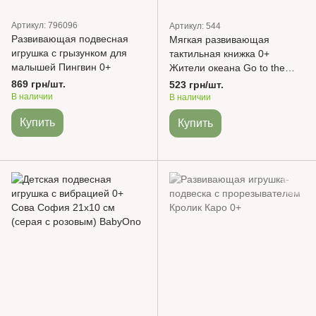
Артикул: 796096
Артикул: 544
Развивающая подвесная
Мягкая развивающая
игрушка с грызунком для
тактильная книжка 0+
малышей Пингвин 0+
Жители океана Go to the
ocean OCEAN BabyOno
869 грн/шт.
523 грн/шт.
В наличии
В наличии
Купить
Купить