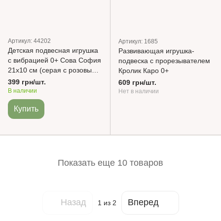
Артикул: 44202
Артикул: 1685
Детская подвесная игрушка
Развивающая игрушка-
с вибрацией 0+ Сова София
подвеска с прорезывателем
21х10 см (серая с розовым)
Кролик Каро 0+
BabyOno
399 грн/шт.
609 грн/шт.
В наличии
Нет в наличии
Купить
Показать еще 10 товаров
Назад
Вперед
1
из 2