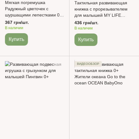
Мягкая погремушка
Тактильная развивающая
Радужный цветочек c
книжка с прорезывателем
шуршащими лепестками 0+
для малышей MY LIFE
Rainbow Flower BabyOno
BabyOno
367 грн/шт.
436 грн/шт.
В наличии
В наличии
Купить
Купить
ВИДЕООБЗОР