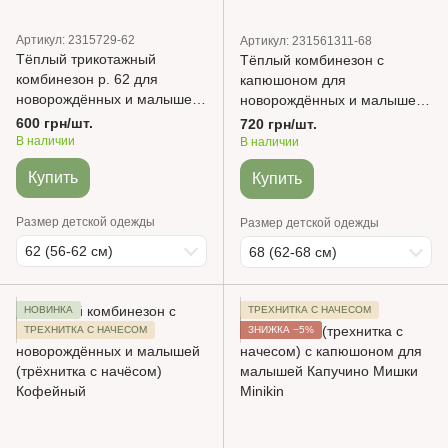
Артикул: 2315729-62
Артикул: 231561311-68
Тёплый трикотажный
Тёплый комбинезон с
комбинезон р. 62 для
капюшоном для
новорождённых и малышей
новорождённых и малышей
(трёхнитка с начёсом)
(трёхнитка с начёсом)
600 грн/шт.
720 грн/шт.
Молочный
Дымчасто-серый
В наличии
В наличии
Купить
Купить
Размер детской одежды
Размер детской одежды
62 (56-62 см)
68 (62-68 см)
НОВИНКА
ТРЕХНИТКА С НАЧЕСОМ
ТРЕХНИТКА С НАЧЕСОМ
ЗНИЖКА −5%