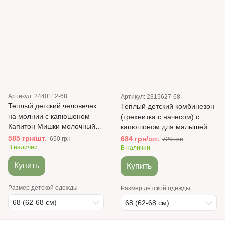
Артикул: 2440112-68
Артикул: 2315627-68
Теплый детский человечек
Теплый детский комбинезон
на молнии с капюшоном
(трехнитка с начесом) с
Капитон Мишки молочный
капюшоном для малышей
Minikin
Молочный Minikin
585 грн/шт.
684 грн/шт.
650 грн
720 грн
В наличии
В наличии
Купить
Купить
Размер детской одежды
Размер детской одежды
68 (62-68 см)
68 (62-68 см)