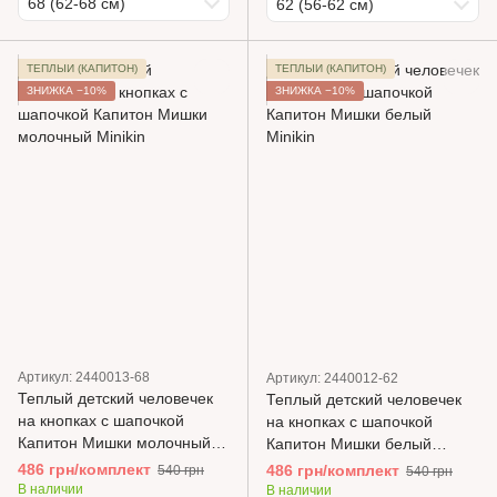
68 (62-68 см)
62 (56-62 см)
ТЕПЛЫЙ (КАПИТОН)
ТЕПЛЫЙ (КАПИТОН)
ЗНИЖКА −10%
ЗНИЖКА −10%
Артикул: 2440013-68
Артикул: 2440012-62
Теплый детский человечек
Теплый детский человечек
на кнопках с шапочкой
на кнопках с шапочкой
Капитон Мишки молочный
Капитон Мишки белый
Minikin
Minikin
486 грн/комплект
486 грн/комплект
540 грн
540 грн
В наличии
В наличии