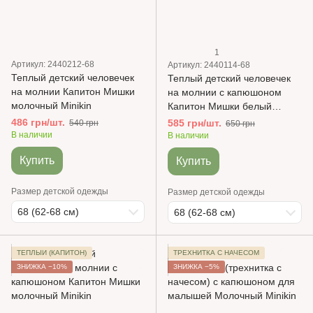
1
Артикул: 2440212-68
Артикул: 2440114-68
Теплый детский человечек
Теплый детский человечек
на молнии Капитон Мишки
на молнии с капюшоном
молочный Minikin
Капитон Мишки белый
Minikin
486 грн/шт.
585 грн/шт.
540 грн
650 грн
В наличии
В наличии
Купить
Купить
Размер детской одежды
Размер детской одежды
68 (62-68 см)
68 (62-68 см)
ТЕПЛЫЙ (КАПИТОН)
ТРЕХНИТКА С НАЧЕСОМ
ЗНИЖКА −10%
ЗНИЖКА −5%