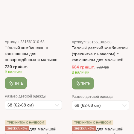
Артикул: 231561310-68
Артикул: 231561302-68
Тёплый комбинезон с
Теплый детский комбинезон
капюшоном для
(трехнитка с начесом) с
новорождённых и малышей
капюшоном для малышей
(трёхнитка с начёсом)
Капучино Мишки Minikin
720 грн/шт.
684 грн/шт.
720 грн
Кофейный
В наличии
В наличии
Купить
Купить
Размер детской одежды
Размер детской одежды
68 (62-68 см)
68 (62-68 см)
ТРЕХНИТКА С НАЧЕСОМ
ТРЕХНИТКА С НАЧЕСОМ
ЗНИЖКА −5%
ЗНИЖКА −5%