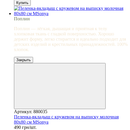
Купить
Поплин
Поплин — лёгкая, дышащая и приятная к телу
хлопковая ткань с гладкой поверхностью. Хорошо
держит форму, легко стирается и идеально подходит для
детских изделий и крестильных принадлежностей. 100%
хлопок.
Закрыть
Артикул: 880035
Пеленка-вкладыш с кружевом на выписку молочная
80х80 см MSonya
490 грн/шт.