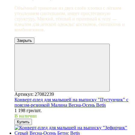
Объёмный трикотаж из двух слоёв хлопка с лёгким
утеплением синтепоном, имеет простёганную
структуру. Мягкий, тёплый и приятный к телу —
идеален для детской одежды: костюмов, свитшотов и
комбинезонов.
Закрыть
Артикул: 27082239
Конверт-плед для малышей на выписку "Пустунчик" с
поясом-резинкой Малина Весна-Осень Betis
1 198 грн/шт.
В наличии
Купить