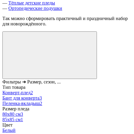
—
Тёплые детские пледы
—
Ортопедические подушки
Так можно сформировать практичный и праздничный набор
для новорождённого.
Фильтры ➜ Размер, сезон, ...
Тип товара
Конверт-плед
2
Бант для конверта
3
Пеленка-вкладыш
2
Размер пледа
80х80 см
3
85х85 см
1
Цвет
Белый