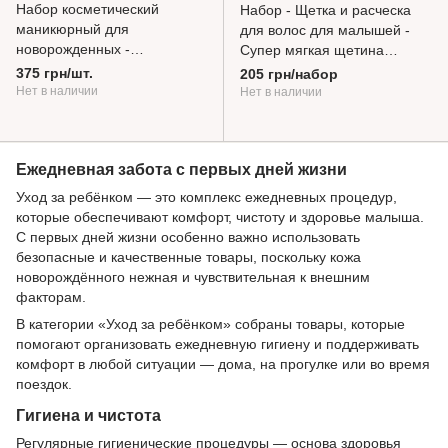
Набор косметический
Набор - Щетка и расческа
маникюрный для
для волос для малышей -
новорожденных -
Супер мягкая щетина
безопасные ножницы,
(Голубой) BabyOno
375 грн/шт.
205 грн/набор
щипчики, пилочка Серый
Нет в наличии
Нет в наличии
BabyOno
Ежедневная забота с первых дней жизни
Уход за ребёнком — это комплекс ежедневных процедур,
которые обеспечивают комфорт, чистоту и здоровье малыша.
С первых дней жизни особенно важно использовать
безопасные и качественные товары, поскольку кожа
новорождённого нежная и чувствительная к внешним
факторам.
В категории «Уход за ребёнком» собраны товары, которые
помогают организовать ежедневную гигиену и поддерживать
комфорт в любой ситуации — дома, на прогулке или во время
поездок.
Гигиена и чистота
Регулярные гигиенические процедуры — основа здоровья