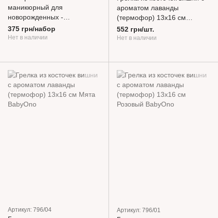
маникюрный для
ароматом лаванды
новорожденных -
(термофор) 13х16 см
безопасные ножницы,
Бежевый
375 грн/набор
552 грн/шт.
щипчики, пилочка Бежевый
Нет в наличии
Нет в наличии
Артикул: 796/04
Артикул: 796/01