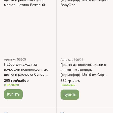
Артикул: 56905
Артикул: 796/02
Набор для ухода за
Грелка из косточек вишни с
волосами новорожденных -
ароматом лаванды
щетка и расческа Супер
(термофор) 13х16 см Серый
мягкая щетина Бежевый
BabyOno
205 грн/набор
552 грн/шт.
В наличии
В наличии
Купить
Купить