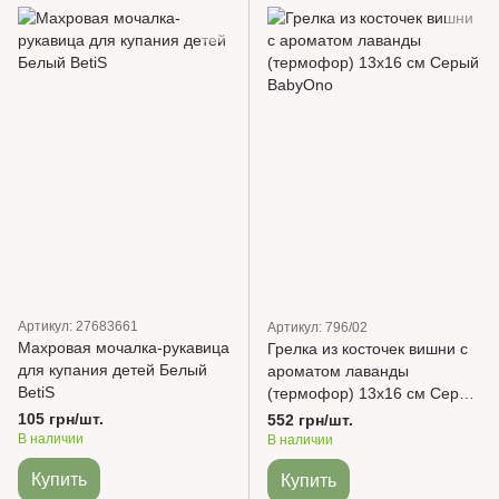
Артикул: 27683661
Артикул: 796/02
Махровая мочалка-рукавица
Грелка из косточек вишни с
для купания детей Белый
ароматом лаванды
BetiS
(термофор) 13х16 см Серый
BabyOno
105 грн/шт.
552 грн/шт.
В наличии
В наличии
Купить
Купить