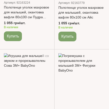
Артикул: 92163224
Артикул: 92163779
Полотенце уголок махровое
Полотенце уголок махровое
для малышей, окантовка
для малышей, окантовка
вафля 80х100 см Пудра
вафля 80х100 см Айс
светлая
1 055 грн/шт.
1 055 грн/шт.
В наличии
В наличии
Купить
Купить