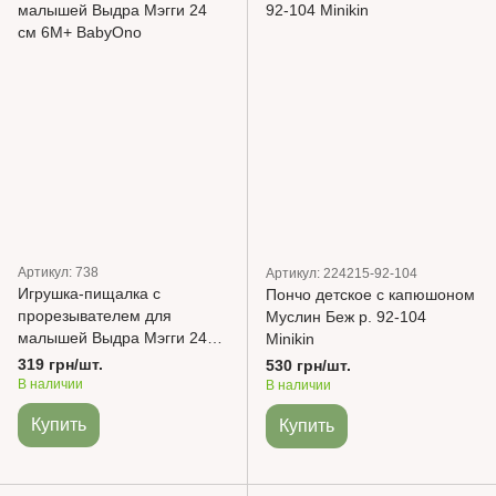
Артикул: 738
Артикул: 224215-92-104
Игрушка-пищалка с
Пончо детское с капюшоном
прорезывателем для
Муслин Беж р. 92-104
малышей Выдра Мэгги 24
Minikin
см 6М+ BabyOno
319 грн/шт.
530 грн/шт.
В наличии
В наличии
Купить
Купить