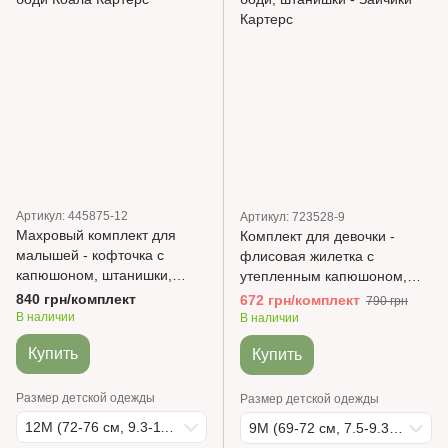
Артикул: 445875-12
Артикул: 723528-9
Махровый комплект для
Комплект для девочки -
малышей - кофточка с
флисовая жилетка с
капюшоном, штанишки,
утепленным капюшоном,
боди Коала Картерс
боди, штанишки - Зайчики
840 грн/комплект
672 грн/комплект
790 грн
Картерс
В наличии
В наличии
Купить
Купить
Размер детской одежды
Размер детской одежды
12М (72-76 см, 9.3-11.1 кг)
9М (69-72 см, 7.5-9.3 кг)