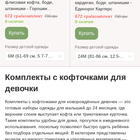
флисовая кофта, боди,
кардиган, боди, штанишки -
штанишки - Горошки
Единорог Картерс
Картерс
672 грн/комплект
672 грн/комплект
790 грн
790 грн
В наличии
В наличии
Купить
Купить
Размер детской одежды
Размер детской одежды
6М (61-69 см, 5.7-7.5 кг)
24М (81-86 см, 12.5-13.6 кг)
Комплекты с кофточками для
девочки
Комплекты с кофточками для новорождённых девочек — это
готовые наборы одежды для малышей до 24 месяцев, где
верхним слоем выступает кофта или трикотажная курточка.
Такие комплекты удобны для дома, прогулок и ежедневного
использования, поскольку позволяют быстро одеть ребёнка
без подбора отдельных вещей. В категории представлены
модели из мягкого трикотажа и утеплённых материалов —