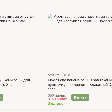
Артикул: 2420-50
ушками ог. 52 для
Муслінова панама ог. 50 з зав'язками
d's Star
вушками для хлопчиків Блакитний Da
Star
350 грн/шт.
и
Купити
315 грн/шт.
В наявності