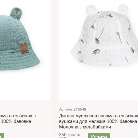
Артикул: 2430-48
ама на звʼязках з
Дитяча муслінова панама на звʼязках
 100% бавовна
вушками для малюків 100% бавовна
Молочна з кульбабками
350 грн/шт.
и
Купити