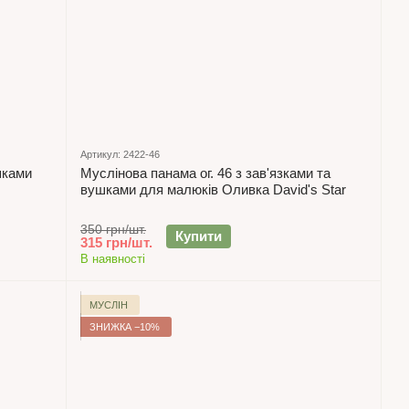
Артикул: 2422-46
шками
Муслінова панама ог. 46 з зав'язками та
вушками для малюків Оливка David's Star
350 грн/шт.
Купити
315 грн/шт.
В наявності
МУСЛІН
ЗНИЖКА −10%