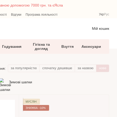
жавною допомогою 7000 грн. та єЯсла
Укр
Рус
ності
Відгуки
Програма лояльності
Мій кошик
Гігієна та
Годування
Взуття
Аксесуари
догляд
за популярністю
спочатку дешевше
за назвою
нове
ня:
Зимові шапки
МУСЛІН
ЗНИЖКА −10%