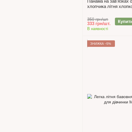
Панама на зав'язках о
хлопчика літня хлопко
350 грн/шт.
Купит
333 грн/шт.
В наявності
ЗНИЖКА −5%