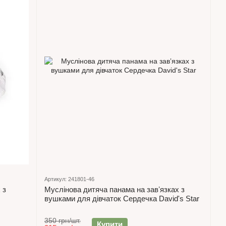
Артикул: 241801-46
 з
Муслінова дитяча панама на завʼязках з
вушками для дівчаток Сердечка David's Star
350 грн/шт.
Купити