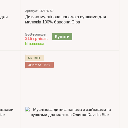
Артикул: 242126-52
 для
Дитяча муслінова панама з вушками для
малюків 100% бавовна Сіра
350 грн/шт.
Купити
315 грн/шт.
В наявності
МУСЛІН
ЗНИЖКА −10%