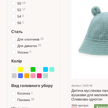
16
50
17
52
4
54
1
56
Стать
20
Для хлопчиків
25
Для дівчаток
5
Унісекс
Колір
Вид головного убору
Артикул: 2429-48
Дитяча муслінова пан
1
Косинка
вушками для малюків
Оливкова однотон
39
Панама
350 грн/шт.
Купит