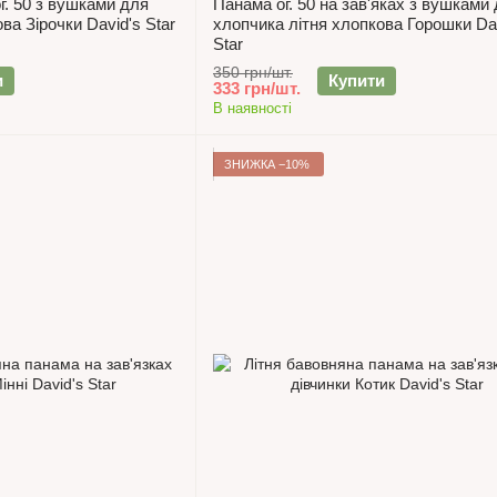
г. 50 з вушками для
Панама ог. 50 на зав'яках з вушками
ва Зірочки David's Star
хлопчика літня хлопкова Горошки Da
Star
350 грн/шт.
и
Купити
333 грн/шт.
В наявності
ЗНИЖКА −10%