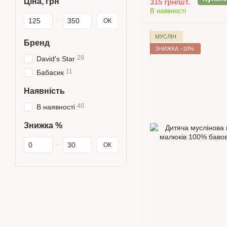
Ціна, грн
315 грн/шт.
В наявності
Від Ціна, грн
До Ціна, грн
ОК
МУСЛІН
Бренд
ЗНИЖКА −10%
29
David's Star
11
Бабасик
Наявність
40
В наявності
Знижка %
Від Знижка %
До Знижка %
ОК