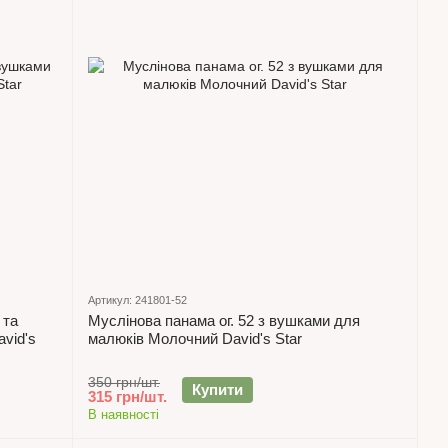
Артикул: 241801-52
 та
Муслінова панама ог. 52 з вушками для
vid's
малюків Молочний David's Star
350 грн/шт.
Купити
315 грн/шт.
В наявності