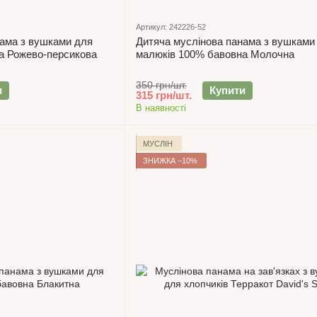
Артикул: 242226-52
нама з вушками для
Дитяча муслінова панама з вушками
а Рожево-персикова
малюків 100% бавовна Молочна
350 грн/шт.
и
Купити
315 грн/шт.
В наявності
МУСЛІН
ЗНИЖКА −10%