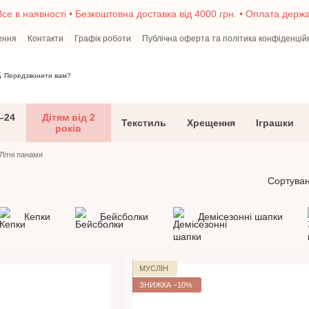
се в наявності • Безкоштовна доставка від 4000 грн. • Оплата дер
ення
Контакти
Графік роботи
Публічна оферта та політика конфіденцій
5
Передзвонити вам?
–24
Дітям від 2
Текстиль
Хрещення
Іграшки
років
Літні панами
Сортуван
Кепки
Бейсболки
Демісезонні шапки
МУСЛІН
ЗНИЖКА −10%