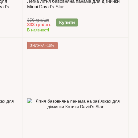
 для
Легка літня бавовняна панама для дівчинки
vid's
Мінні David's Star
350 грн/шт.
Купити
333 грн/шт.
В наявності
ЗНИЖКА −10%