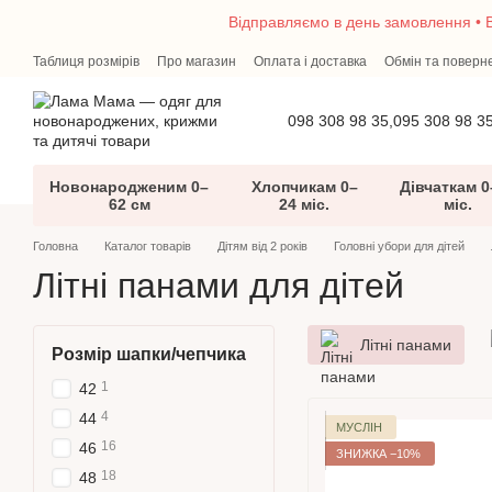
Перейти до основного контенту
Відправляємо в день замовлення • В
Таблиця розмірів
Про магазин
Оплата і доставка
Обмін та поверн
Перший гардероб малюка — що потрібно новонародженому
Блог
098 308 98 35,
095 308 98 3
Новонародженим 0–
Хлопчикам 0–
Дівчаткам 0
62 см
24 міс.
міс.
Головна
Каталог товарів
Дітям від 2 років
Головні убори для дітей
Літні панами для дітей
Літні панами
Розмір шапки/чепчика
1
42
4
44
МУСЛІН
16
46
ЗНИЖКА −10%
18
48