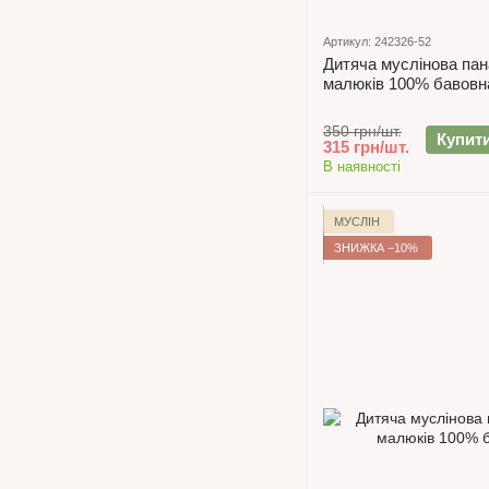
Артикул: 242326-52
Дитяча муслінова па
малюків 100% бавовн
350 грн/шт.
Купит
315 грн/шт.
В наявності
МУСЛІН
ЗНИЖКА −10%