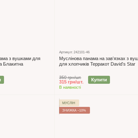
Артикул: 242101-46
нама з вушками для
Муслінова панама на зав'язках з ву
а Блакитна
для хлопчиків Терракот David's Star
350 грн/шт.
и
Купити
315 грн/шт.
В наявності
МУСЛІН
ЗНИЖКА −10%