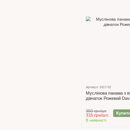
Артикул: 2417-52
Муслінова панама з в
дівчаток Рожевий Davi
350 грн/шт.
Купит
315 грн/шт.
В наявності