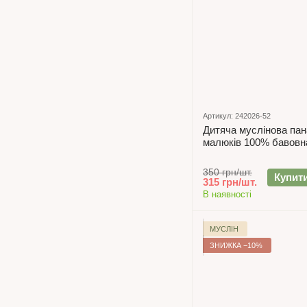
Артикул: 242026-52
Дитяча муслінова па
малюків 100% бавовн
350 грн/шт.
Купит
315 грн/шт.
В наявності
МУСЛІН
ЗНИЖКА −10%