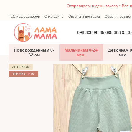
Перейти к основному контенту
Отправляем в день заказа • Все 
Таблица размеров
О магазине
Оплата и доставка
Обмен и возвра
Первый гардероб малыша — что необходимо новорожденному
Бло
098 308 98 35,
095 308 98 3
Новорожденным 0-
Мальчикам 0-24
Девочкам 0
62 см
мес.
мес.
ИНТЕРЛОК
ЗНИЖКА −20%