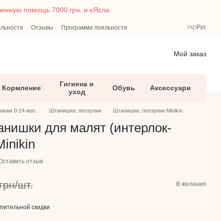
твенную помощь 7000 грн. и єЯсла
Укр
Рус
альности
Отзывы
Программа лояльности
Мой заказ
Гигиена и
Кормление
Обувь
Аксессуари
уход
икам 0-24 мес.
Штанишки, ползунки
Штанишки, ползунки Minikin
нишки для малят (интерлок-
inikin
Оставить отзыв
грн/шт.
В желания
пительной скидки