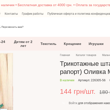
в наличии • Бесплатная доставка от 4000 грн. • Оплата за государс
т
Контакты
График работы
Публичная оферта и политика конфиденци
г
5
Перезвонить вам?
-24
Детям от 2
Текстиль
Крещение
Игрушки
лет
Главная
Каталог товаров
Мальч
Трикотажные шта
рапорт) Оливка M
В наличии
Артикул: 226305-56
144 грн/шт.
180 
Войти
для отображения нако
%