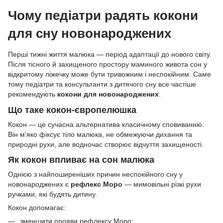
Чому педіатри радять кокони
для сну новонароджених
Перші тижні життя малюка — період адаптації до нового світу.
Після тісного й захищеного простору маминого живота сон у
відкритому ліжечку може бути тривожним і неспокійним. Саме
тому педіатри та консультанти з дитячого сну все частіше
рекомендують
кокони для новонароджених
.
Що таке кокон-європелюшка
Кокон — це сучасна альтернатива класичному сповиванню.
Він м’яко фіксує тіло малюка, не обмежуючи дихання та
природні рухи, але водночас створює відчуття захищеності.
Як кокон впливає на сон малюка
Однією з найпоширеніших причин неспокійного сну у
новонароджених є
рефлекс Моро
— мимовільні різкі рухи
ручками, які будять дитину.
Кокон допомагає:
зменшити прояви рефлексу Моро;