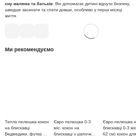
сну малюка та батьків
. Він допомагає дитині відчути безпеку,
швидше засинати та спати довше, особливо у перші місяці
життя.
Ми рекомендуємо
Тепла пелюшка-кокон
Євро пелюшка 0-3
Євро-пелюшка 
на блискавці
міс. кокон на
блискавці 0-3 міс
Ведмедики, футер з
блискавці з шапочкою
62 см) кокон для