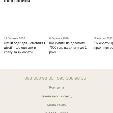
Інші записи
19 березня 2026
6 березня 2026
5 жовтня 2022
Літній одяг для немовлят і
Що купити на допомогу
Як обрати к
дітей – що одягати в
7000 грн. на дитину до 1
практичні р
спеку та як обрати
року
098 308 98 35
095 308 98 35
Контакти
Повна версія сайту
Мапа сайту