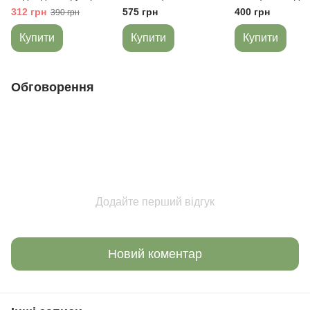
начісом 56-62 Minikin
Purl Ведмедик
для новонародж
312 грн
575 грн
400 грн
390 грн
Вафелька сірий
Купити
Купити
Купити
Обговорення
Додайте перший відгук
Новий коментар