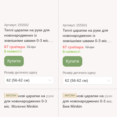
Артикул: 255502
Артикул: 255501
Теплі царапки на руки для
Теплі царапки на руки для
новонароджених із
новонароджених із
зовнішніми швами 0-3 міс.
зовнішніми швами 0-3 міс.
Пухнасті історії Футер з
Пухнасті історії Футер з
67 грн/пара
67 грн/пара
70 грн
70 грн
начісом, кавовий
начісом, молочний з
В наявності
В наявності
малюнком
Купити
Купити
Розмір дитячого одягу
Розмір дитячого одягу
62 (56-62 см)
62 (56-62 см)
МУСЛІН
МУСЛІН