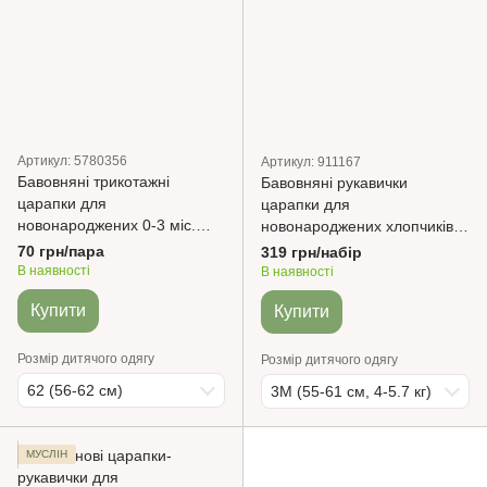
Артикул: 5780356
Артикул: 911167
Бавовняні трикотажні
Бавовняні рукавички
царапки для
царапки для
новонароджених 0-3 міс.
новонароджених хлопчиків,
Сірий Minikin
0-3 міс., 3 пари
70 грн/пара
319 грн/набір
В наявності
В наявності
Купити
Купити
Розмір дитячого одягу
Розмір дитячого одягу
62 (56-62 см)
3М (55-61 см, 4-5.7 кг)
МУСЛІН