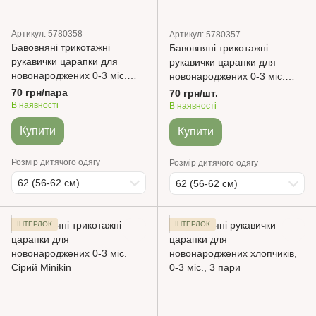
Артикул: 5780358
Артикул: 5780357
Бавовняні трикотажні
Бавовняні трикотажні
рукавички царапки для
рукавички царапки для
новонароджених 0-3 міс.
новонароджених 0-3 міс.
Білий з малюнком
Ваніль Minikin
70 грн/пара
70 грн/шт.
В наявності
В наявності
Купити
Купити
Розмір дитячого одягу
Розмір дитячого одягу
62 (56-62 см)
62 (56-62 см)
ІНТЕРЛОК
ІНТЕРЛОК