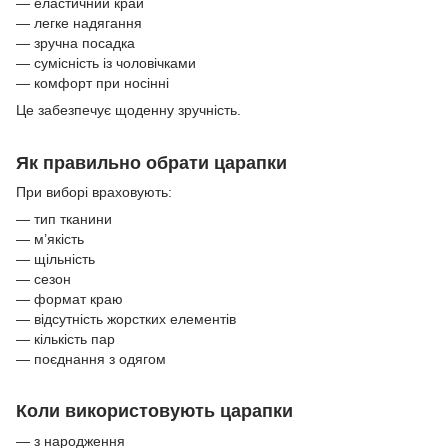
— еластичний край
— легке надягання
— зручна посадка
— сумісність із чоловічками
— комфорт при носінні
Це забезпечує щоденну зручність.
Як правильно обрати царапки
При виборі враховують:
— тип тканини
— м’якість
— щільність
— сезон
— формат краю
— відсутність жорстких елементів
— кількість пар
— поєднання з одягом
Коли використовують царапки
— з народження