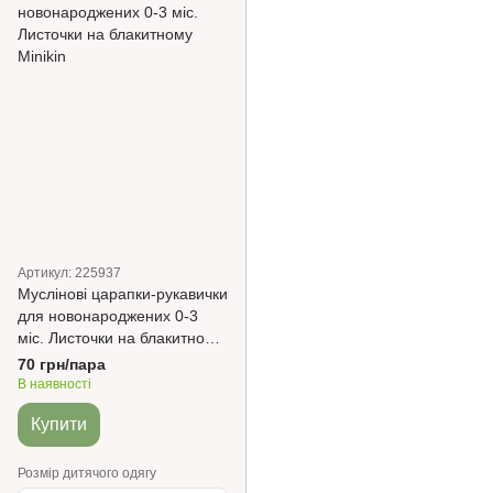
Артикул: 225937
Муслінові царапки-рукавички
для новонароджених 0-3
міс. Листочки на блакитному
Minikin
70 грн/пара
В наявності
Купити
Розмір дитячого одягу