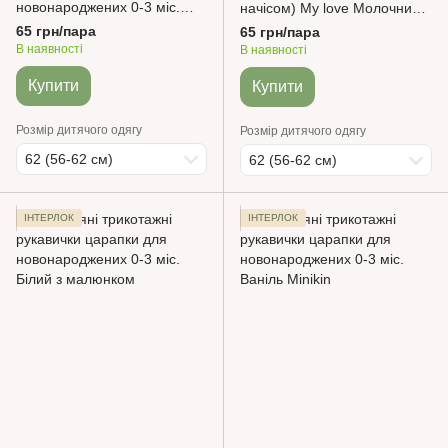
новонароджених 0-3 міс.
начісом) My love Молочний
Молочні
0-3М Minikin
65 грн/пара
65 грн/пара
В наявності
В наявності
Купити
Купити
Розмір дитячого одягу
Розмір дитячого одягу
62 (56-62 см)
62 (56-62 см)
ІНТЕРЛОК
ІНТЕРЛОК