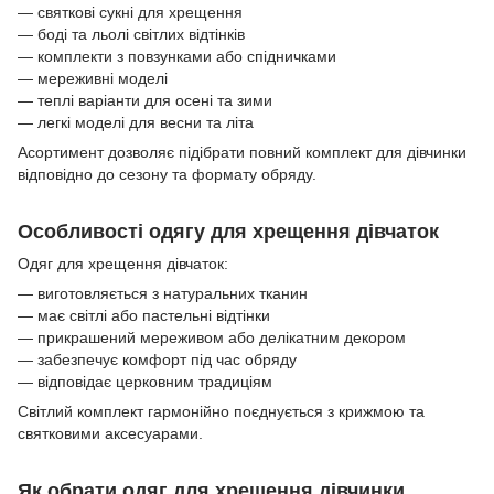
— святкові сукні для хрещення
— боді та льолі світлих відтінків
— комплекти з повзунками або спідничками
— мереживні моделі
— теплі варіанти для осені та зими
— легкі моделі для весни та літа
Асортимент дозволяє підібрати повний комплект для дівчинки
відповідно до сезону та формату обряду.
Особливості одягу для хрещення дівчаток
Одяг для хрещення дівчаток:
— виготовляється з натуральних тканин
— має світлі або пастельні відтінки
— прикрашений мереживом або делікатним декором
— забезпечує комфорт під час обряду
— відповідає церковним традиціям
Світлий комплект гармонійно поєднується з крижмою та
святковими аксесуарами.
Як обрати одяг для хрещення дівчинки