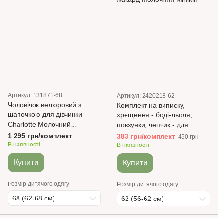
Артикул: 131871-68
Артикул: 2420218-62
Чоловічок велюровий з
Комплект на виписку,
шапочкою для дівчинки
хрещення - боді-льоля,
Charlotte Молочний
повзунки, чепчик - для
MagBaby
дівчинки Ажурний трикотаж
1 295 грн/комплект
383 грн/комплект
450 грн
жакард Молочний Minikin
В наявності
В наявності
Купити
Купити
Розмір дитячого одягу
Розмір дитячого одягу
68 (62-68 см)
62 (56-62 см)