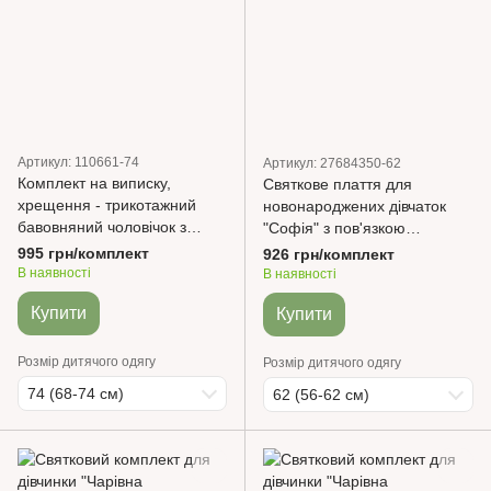
Артикул: 110661-74
Артикул: 27684350-62
Комплект на виписку,
Святкове плаття для
хрещення - трикотажний
новонароджених дівчаток
бавовняний чоловічок з
"Софія" з пов'язкою
мереживом та шапочка для
Інтерлок, фатин Пудра BetiS
995 грн/комплект
926 грн/комплект
дівчинки Lace Молочний
В наявності
В наявності
MagBaby
Купити
Купити
Розмір дитячого одягу
Розмір дитячого одягу
74 (68-74 см)
62 (56-62 см)