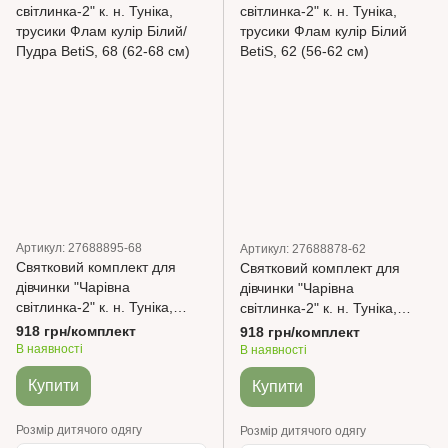
Артикул: 27688895-68
Артикул: 27688878-62
Святковий комплект для
Святковий комплект для
дівчинки "Чарівна
дівчинки "Чарівна
світлинка-2" к. н. Туніка,
світлинка-2" к. н. Туніка,
трусики Флам кулір Білий/
трусики Флам кулір Білий
918 грн/комплект
918 грн/комплект
Пудра BetiS
BetiS
В наявності
В наявності
Купити
Купити
Розмір дитячого одягу
Розмір дитячого одягу