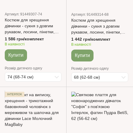
Артикул: 91449307-74
Артикул: 91449314-68
Костюм для хрещення
Костюм для хрещення
дівчинки - сукня з довгим
дівчинки - сукня з довгим
рукавом, лосини, пінетки,
рукавом, лосини, пінетки,
шапочка - Мальва Інтерлок
шапочка - Мальва Інтерлок
1 586 грн/комплект
1 442 грн/комплект
молочний BetiS
білий BetiS
В наявності
В наявності
Купити
Купити
Розмір дитячого одягу
Розмір дитячого одягу
74 (68-74 см)
68 (62-68 см)
ІНТЕРЛОК