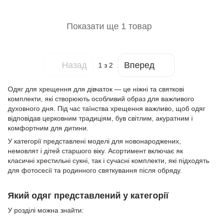
Показати ще 1 товар
Назад
Вперед
1
з 2
Одяг для хрещення для дівчаток — це ніжні та святкові
комплекти, які створюють особливий образ для важливого
духовного дня. Під час таїнства хрещення важливо, щоб одяг
відповідав церковним традиціям, був світлим, акуратним і
комфортним для дитини.
У категорії представлені моделі для новонароджених,
немовлят і дітей старшого віку. Асортимент включає як
класичні хрестильні сукні, так і сучасні комплекти, які підходять
для фотосесії та родинного святкування після обряду.
Який одяг представлений у категорії
У розділі можна знайти: