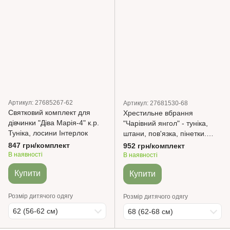
Артикул: 27685267-62
Артикул: 27681530-68
Святковий комплект для
Хрестильне вбрання
дівчинки "Діва Марія-4" к.р.
"Чарівний янгол" - туніка,
Туніка, лосини Інтерлок
штани, пов'язка, пінетки.
Інтерлок
847 грн/комплект
952 грн/комплект
В наявності
В наявності
Купити
Купити
Розмір дитячого одягу
Розмір дитячого одягу
62 (56-62 см)
68 (62-68 см)