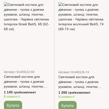
Артикул: 91449112-68
Артикул: 91449126-74
Святковий костюм для
Святковий костюм для
дівчинки - туніка з довгим
дівчинки - туніка з довгим
рукавом, штанці, пінетки,
рукавом, штанці, пінетки,
шапочка - Чарівна світлинка
шапочка - Чарівна світлинка
1 145 грн/комплект
1 260 грн/комплект
Інтерлок білий BetiS
Інтерлок молочний BetiS
В наявності
В наявності
Купити
Купити