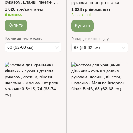
рукавом, штанці, пінетки,
рукавом, штанці, пінетки,
пов'язка - Чарівний янгол
пов'язка - Чарівний янгол
1 028 грн/комплект
1 028 грн/комплект
Інтерлок білий BetiS
Інтерлок молочний BetiS
В наявності
В наявності
Купити
Купити
Розмір дитячого одягу
Розмір дитячого одягу
68 (62-68 см)
62 (56-62 см)