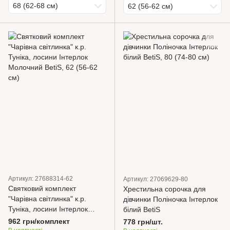
68 (62-68 см)
62 (56-62 см)
Артикул: 27688314-62
Артикул: 27069629-80
Святковий комплект
Хрестильна сорочка для
"Чарівна світлинка" к.р.
дівчинки Поліночка Інтерлок
Туніка, лосини Інтерлок
білий BetiS
Молочний BetiS
962 грн/комплект
778 грн/шт.