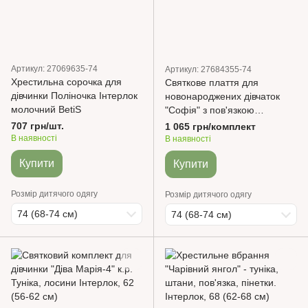
Артикул: 27069635-74
Артикул: 27684355-74
Хрестильна сорочка для
Святкове плаття для
дівчинки Поліночка Інтерлок
новонароджених дівчаток
молочний BetiS
"Софія" з пов'язкою
Інтерлок, фатин Молочний
707 грн/шт.
1 065 грн/комплект
BetiS
В наявності
В наявності
Купити
Купити
Розмір дитячого одягу
Розмір дитячого одягу
74 (68-74 см)
74 (68-74 см)