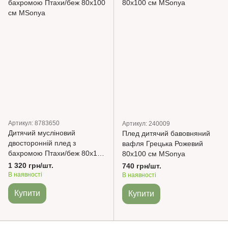
Артикул: 8783650
Артикул: 240009
Дитячий мусліновий
Плед дитячий бавовняний
двосторонній плед з
вафля Грецька Рожевий
бахромою Птахи/беж 80х100
80х100 см MSonya
см MSonya
1 320 грн/шт.
740 грн/шт.
В наявності
В наявності
Купити
Купити