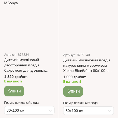
Артикул: 878334
Артикул: 8709140
Дитячий мусліновий
Дитячий мусліновий плед з
двосторонній плед з
натуральним мереживом
бахромою для дівчинки
Хвиля Білий/беж 80х100 см
Гілочки/сердечка 80х100 см
MSonya
1 320 грн/шт.
1 000 грн/шт.
MSonya
В наявності
В наявності
Купити
Купити
Розмір пелюшки/пледа
Розмір пелюшки/пледа
80х100 см
80х100 см