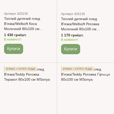
Артикул: 825235
Артикул: 935135
Теплий дитячий плед
Теплий дитячий плед
В'язка/Wellsoft Коса
В'язка/Wellsoft Рогожка
Молочний 80х100 см
Молочний 80х100 см
MSonya
MSonya
1 430 грн/шт.
1 170 грн/шт.
В наявності
В наявності
Купити
Купити
ВʼЯЗКА + ХУТРО ТЕДДІ
ВʼЯЗКА + ХУТРО ТЕДДІ