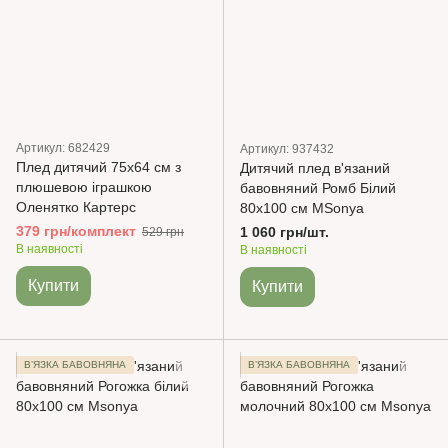
Артикул: 682429
Артикул: 937432
Плед дитячий 75х64 см з
Дитячий плед в'язаний
плюшевою іграшкою
бавовняний Ромб Білий
Оленятко Картерс
80х100 см MSonya
379 грн/комплект
1 060 грн/шт.
529 грн
В наявності
В наявності
Купити
Купити
ВʼЯЗКА БАВОВНЯНА
ВʼЯЗКА БАВОВНЯНА