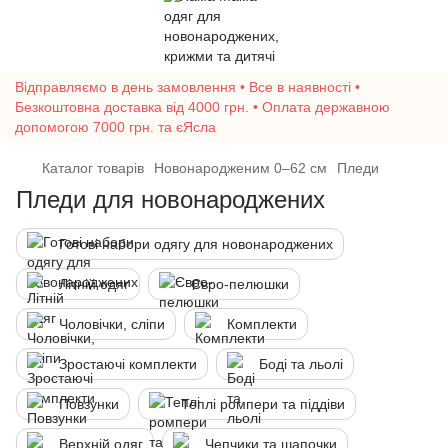
Відправляємо в день замовлення • Все в наявності •
Безкоштовна доставка від 4000 грн. • Оплата державною
допомогою 7000 грн. та єЯсла
Каталог товарів
Новонародженим 0–62 см
Пледи
Пледи для новонароджених
Готові набори одягу для новонароджених
Літній одяг
Євро-пелюшки
Чоловічки, сліпи
Комплекти
Зростаючі комплекти
Боді та льолі
Повзунки
Теплі ромпери та піддіви
Верхній одяг
Чепчики та шапочки