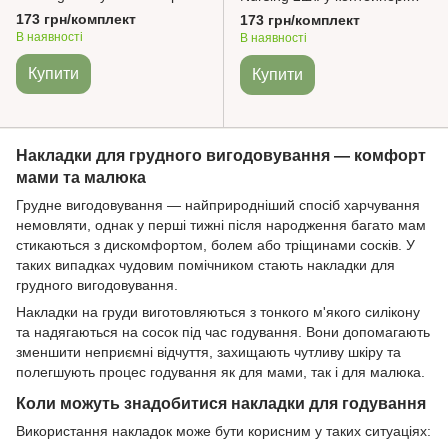
Розмір S BabyOno
Розмір М BabyOno
173 грн/комплект
173 грн/комплект
В наявності
В наявності
Купити
Купити
Накладки для грудного вигодовування — комфорт
мами та малюка
Грудне вигодовування — найприродніший спосіб харчування
немовляти, однак у перші тижні після народження багато мам
стикаються з дискомфортом, болем або тріщинами сосків. У
таких випадках чудовим помічником стають накладки для
грудного вигодовування.
Накладки на груди виготовляються з тонкого м'якого силікону
та надягаються на сосок під час годування. Вони допомагають
зменшити неприємні відчуття, захищають чутливу шкіру та
полегшують процес годування як для мами, так і для малюка.
Коли можуть знадобитися накладки для годування
Використання накладок може бути корисним у таких ситуаціях: