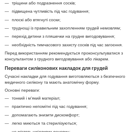
тріщини або подразнення сосків;
підвищена чутливість під час годування;
плоскі або втягнуті соски;
труднощі із правильним захопленням грудей немовлям;
перехід дитини з пляшечки на грудне вигодовування;
необхідність тимчасового захисту сосків під час загоєння.
Перед використанням рекомендується проконсультуватися з
консультантом з грудного вигодовування або лікарем.
Переваги силіконових накладок для грудей
Сучасні накладки для годування виготовляються з безпечного
медичного силікону та мають анатомічну форму.
Основні переваги:
тонкий і м'який матеріал;
практично непомітні під час годування;
допомагають знизити дискомфорт;
легко миються та стерилізуються;
не містять шкідливих речовин;