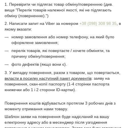
1. Перевірити чи підлягає товар обміну/повереннню (див.
вище "Перелік товарів належної якості, які не підлягають
обміну (поверненню).")
2. Написати запит на Viber за номером
+38 (098) 308 98 35
, в
якому вказати:
номер замовлення або номер телефону, на який було
оформлене замовлення;
перелік товарів, якi повертаєте / хочете обміняти, та
причину обміну/повернення;
фото дефектiв (якщо вони є).
3. У випадку повернення, разом з товаром, що повертається,
вкласти в посилку наступний пакет документів
: заяву на
повернення, скан-копії паспорту (1-4 сторінки паспорта
книжечки або 1 і 2 сторони ID-картки).
Повернення коштів відбувається протягом 3 робочих днів з
моменту отримання нами товару.
Шаблон заяви на повернення буде надісланий на вашу
електронну адресу або в месенджер після узгодження
повернення з нашим менеджером. Заява має бути заповнена