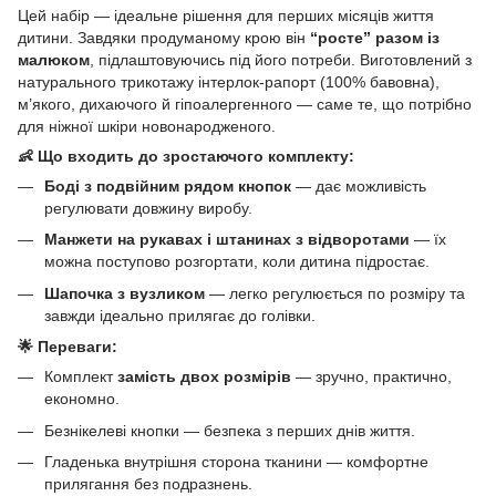
Цей набір — ідеальне рішення для перших місяців життя
дитини. Завдяки продуманому крою він
“росте” разом із
малюком
, підлаштовуючись під його потреби. Виготовлений з
натурального трикотажу інтерлок-рапорт (100% бавовна),
м’якого, дихаючого й гіпоалергенного — саме те, що потрібно
для ніжної шкіри новонародженого.
👶 Що входить до зростаючого комплекту:
Боді з подвійним рядом кнопок
— дає можливість
регулювати довжину виробу.
Манжети на рукавах і штанинах з відворотами
— їх
можна поступово розгортати, коли дитина підростає.
Шапочка з вузликом
— легко регулюється по розміру та
завжди ідеально прилягає до голівки.
🌟 Переваги:
Комплект
замість двох розмірів
— зручно, практично,
економно.
Безнікелеві кнопки — безпека з перших днів життя.
Гладенька внутрішня сторона тканини — комфортне
прилягання без подразнень.