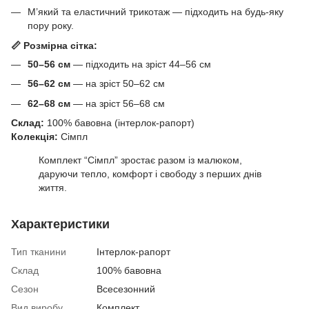
М’який та еластичний трикотаж — підходить на будь-яку
пору року.
📏 Розмірна сітка:
50–56 см
— підходить на зріст 44–56 см
56–62 см
— на зріст 50–62 см
62–68 см
— на зріст 56–68 см
Склад:
100% бавовна (інтерлок-рапорт)
Колекція:
Сімпл
Комплект “Сімпл” зростає разом із малюком,
даруючи тепло, комфорт і свободу з перших днів
життя.
Характеристики
Тип тканини
Інтерлок-рапорт
Склад
100% бавовна
Сезон
Всесезонний
Вид виробу
Комплект