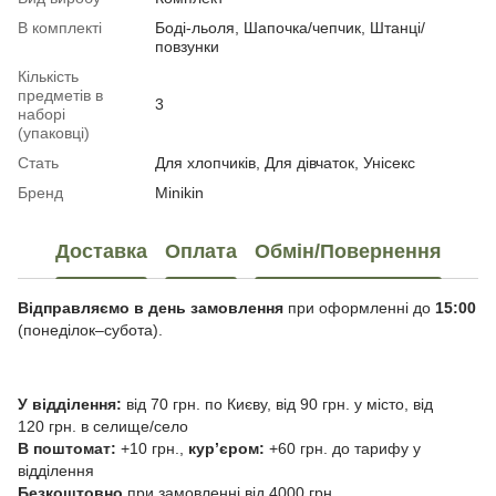
В комплекті
Боді-льоля, Шапочка/чепчик, Штанці/
повзунки
Кількість
предметів в
3
наборі
(упаковці)
Стать
Для хлопчиків, Для дівчаток, Унісекс
Бренд
Minikin
Доставка
Оплата
Обмін/Повернення
Відправляємо в день замовлення
при оформленні до
15:00
(понеділок–субота).
У відділення:
від 70 грн. по Києву, від 90 грн. у місто, від
120 грн. в селище/село
В поштомат:
+10 грн.,
курʼєром:
+60 грн. до тарифу у
відділення
Безкоштовно
при замовленні від 4000 грн.