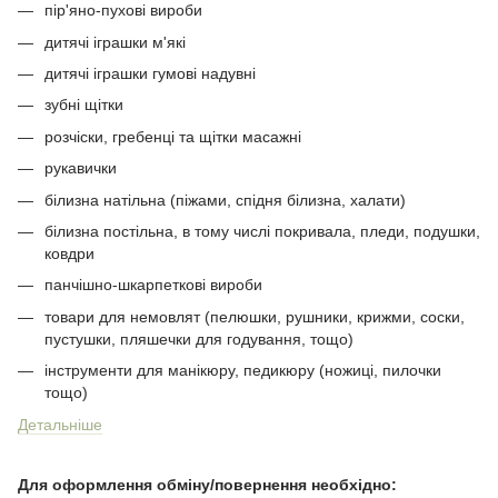
пір'яно-пухові вироби
дитячі іграшки м'які
дитячі іграшки гумові надувні
зубні щітки
розчіски, гребенці та щітки масажні
рукавички
білизна натільна (піжами, спідня білизна, халати)
білизна постільна, в тому числі покривала, пледи, подушки,
ковдри
панчішно-шкарпеткові вироби
товари для немовлят (пелюшки, рушники, крижми, соски,
пустушки, пляшечки для годування, тощо)
інструменти для манікюру, педикюру (ножиці, пилочки
тощо)
Детальніше
Для оформлення обміну/повернення необхідно: