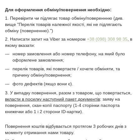
Для оформлення обміну/повернення необхідно:
1. Перевірити чи підлягає товар обміну/повереннню (див.
вище "Перелік товарів належної якості, які не підлягають
обміну (поверненню).")
2. Написати запит на Viber за номером
+38 (098) 308 98 35
, в
якому вказати:
номер замовлення або номер телефону, на який було
оформлене замовлення;
перелік товарів, якi повертаєте / хочете обміняти, та
причину обміну/повернення;
фото дефектiв (якщо вони є).
3. У випадку повернення, разом з товаром, що повертається,
вкласти в посилку наступний пакет документів
: заяву на
повернення, скан-копії паспорту (1-4 сторінки паспорта
книжечки або 1 і 2 сторони ID-картки).
Повернення коштів відбувається протягом 3 робочих днів з
моменту отримання нами товару.