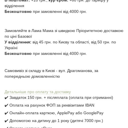
В поштомат:
+10 грн.,
курʼєром:
+60 грн. до тарифу у
відділення
Безкоштовно
при замовленні від 4000 грн.
Замовляйте в Лама Мама зі швидкою Пріоритетною доставкою
по ціні Базової
У відділення:
від 45 грн. по Києву та області, від 50 грн. по
Україні
Безкоштовно
при замовленні від 4000 грн.
Самовивіз зі складу в Києві - вул. Драгоманова, за
попередньою домовленністю
Детальніше про оплату та доставку
✔️ Завдаток 150 грн. + післяплата (оплата при отриманні)
✔️ Оплата на рахунок ФОП за реквізитами IBAN
✔️ Онлайн-оплата карткою, ApplePay або GooglePay
✔️ Допомогою на дитину до 1 року (дитячі 7000 грн.)