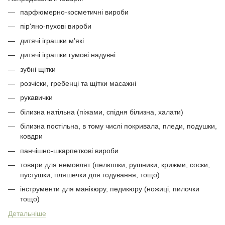
парфюмерно-косметичні вироби
пір'яно-пухові вироби
дитячі іграшки м'які
дитячі іграшки гумові надувні
зубні щітки
розчіски, гребенці та щітки масажні
рукавички
білизна натільна (піжами, спідня білизна, халати)
білизна постільна, в тому числі покривала, пледи, подушки,
ковдри
панчішно-шкарпеткові вироби
товари для немовлят (пелюшки, рушники, крижми, соски,
пустушки, пляшечки для годування, тощо)
інструменти для манікюру, педикюру (ножиці, пилочки
тощо)
Детальніше