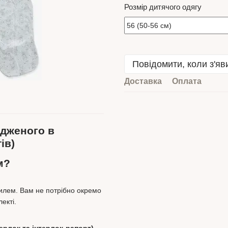
Розмір дитячого одягу
Повідомити, коли з'яв
Доставка
Оплата
одженого в
ів)
м?
тилем. Вам не потрібно окремо
екті.