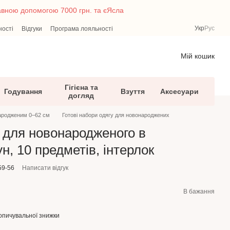
жавною допомогою 7000 грн. та єЯсла
Укр
Рус
ності
Відгуки
Програма лояльності
Мій кошик
Гігієна та
Годування
Взуття
Аксесуари
догляд
ародженим 0–62 см
Готові набори одягу для новонароджених
6 для новонародженого в
н, 10 предметів, інтерлок
59-56
Написати відгук
В бажання
опичувальної знижки