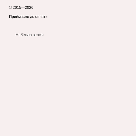
між собою, забезпечуючи комфорт і безпеку новонародженому
© 2015—2026
Приймаємо до оплати
Мобільна версія