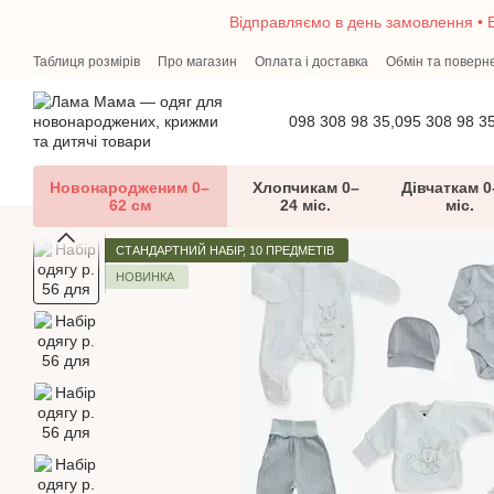
Перейти до основного контенту
Відправляємо в день замовлення • В
Таблиця розмірів
Про магазин
Оплата і доставка
Обмін та поверн
Перший гардероб малюка — що потрібно новонародженому
Блог
098 308 98 35,
095 308 98 3
Новонародженим 0–
Хлопчикам 0–
Дівчаткам 0
62 см
24 міс.
міс.
СТАНДАРТНИЙ НАБІР, 10 ПРЕДМЕТІВ
НОВИНКА