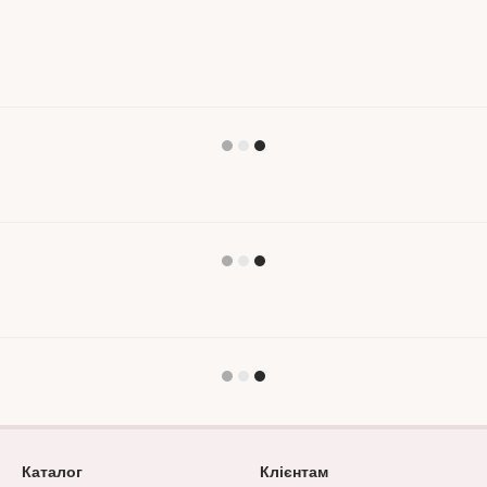
овий — чудове рішення для
ідне для перших днів життя
, чепчик, шапочку та євро-
 зі 100% бавовни (інтерлок та
Каталог
Клієнтам
речі гармонійно поєднуються