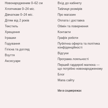
Новонародженим 0–62 см
Вхід до кабінету
.
Хлопчикам 0–24 міс.
Таблиця розмірів
Дівчаткам 0–24 міс.
Про магазин
Дітям від 2 років
Оплата і доставка
Текстиль
Обмін та повернення
Хрещення
Контакти
Іграшки
Графік роботи
Годування
Публічна оферта та політика
конфіденційності
Гігієна та догляд
Відгуки
Взуття
Програма лояльності
Аксесуари
Перший гардероб малюка —
що потрібно новонародженому
Блог
Мапа сайту
Ми в соцмережах