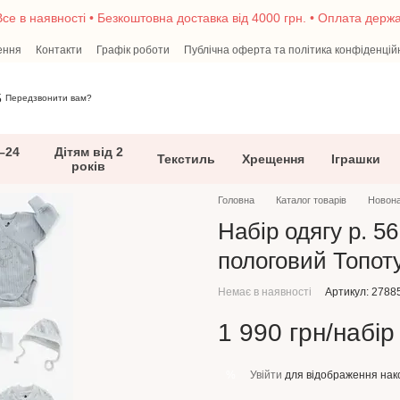
се в наявності • Безкоштовна доставка від 4000 грн. • Оплата дер
ення
Контакти
Графік роботи
Публічна оферта та політика конфіденцій
5
Передзвонити вам?
–24
Дітям від 2
Текстиль
Хрещення
Іграшки
років
Головна
Каталог товарів
Новон
Набір одягу р. 5
пологовий Топоту
Немає в наявності
Артикул: 2788
1 990 грн/набір
Увійти
для відображення нак
%