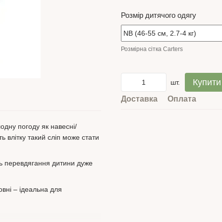
Розмір дитячого одягу
Розмірна сітка Carters
Купити
шт.
Доставка
Оплата
одну погоду як навесні/
іть влітку такий сліп може стати
ть перевдягання дитини дуже
овні – ідеальна для