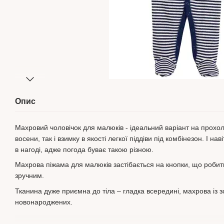
Опис
Махровий чоловічок для малюків - ідеальний варіант на прохол
восени, так і взимку в якості легкої піддіви під комбінезон. І нав
в нагоді, адже погода буває такою різною.
Махрова піжама для малюків застібається на кнопки, що роби
зручним.
Тканина дуже приємна до тіла – гладка всередині, махрова із з
новонароджених.