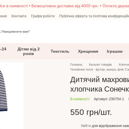
се в наявності • Безкоштовна доставка від 4000 грн. • Оплата дер
ення
Контакти
Графік роботи
Публічна оферта та політика конфіденцій
5
Передзвонити вам?
–24
Дітям від 2
Текстиль
Хрещення
Іграшки
років
Головна
Каталог товарів
Хлопчи
Чоловічки теплі - футер, махра, фліс Ca
Дитячий махрови
хлопчика Сонечк
В наявності
Артикул: 230754-1
550 грн/шт.
Увійти
для відображення нак
%