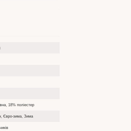
к
вна, 18% поліестер
н, Євро-зима, Зима
чиків