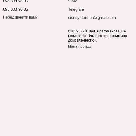
098 308 98 35
Viber
095 308 98 35
Telegram
disneystore.ua@gmail.com
Передзвонити вам?
02059, Київ, вул. Драгоманова, 8А
(самовивіз тільки за попередньою
домовленністю).
Мапа проїзду