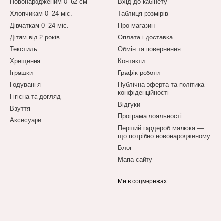
Новонародженим 0–62 см
Вхід до кабінету
Хлопчикам 0–24 міс.
Таблиця розмірів
Дівчаткам 0–24 міс.
Про магазин
Дітям від 2 років
Оплата і доставка
Текстиль
Обмін та повернення
Хрещення
Контакти
Іграшки
Графік роботи
Годування
Публічна оферта та політика
конфіденційності
Гігієна та догляд
Відгуки
Взуття
Програма лояльності
Аксесуари
Перший гардероб малюка —
що потрібно новонародженому
Блог
Мапа сайту
Ми в соцмережах