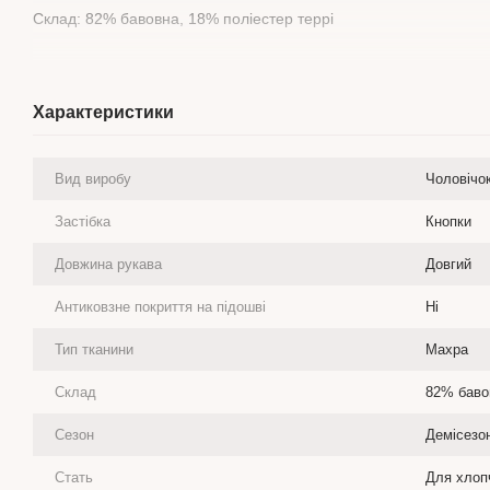
Склад: 82% бавовна, 18% поліестер террі
Характеристики
Вид виробу
Чоловічо
Застібка
Кнопки
Довжина рукава
Довгий
Антиковзне покриття на підошві
Ні
Тип тканини
Махра
Склад
82% баво
Сезон
Демісезо
Стать
Для хлоп