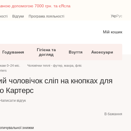
жавною допомогою 7000 грн. та єЯсла
Укр
Рус
ності
Відгуки
Програма лояльності
Мій кошик
Гігієна та
Годування
Взуття
Аксесуари
догляд
кам 0–24 міс.
Чоловічки теплі - футер, махра, фліс
rters
й чоловічок сліп на кнопках для
о Картерс
Написати відгук
В бажання
опичувальної знижки