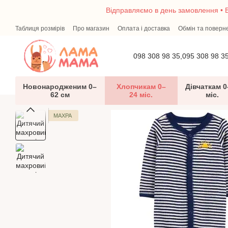
Перейти до основного контенту
Відправляємо в день замовлення • В
Таблиця розмірів
Про магазин
Оплата і доставка
Обмін та поверн
Перший гардероб малюка — що потрібно новонародженому
Блог
098 308 98 35,
095 308 98 3
Новонародженим 0–
Хлопчикам 0–
Дівчаткам 0
62 см
24 міс.
міс.
МАХРА