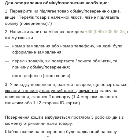
Для оформлення обміну/повернення необхідно:
1. Перевірити чи підлягає товар обміну/повереннню (див.
вище "Перелік товарів належної якості, які не підлягають
обміну (поверненню).")
2. Написати запит на Viber за номером
+38 (098) 308 98 35
, в
якому вказати:
номер замовлення або номер телефону, на який було
оформлене замовлення;
перелік товарів, якi повертаєте / хочете обміняти, та
причину обміну/повернення;
фото дефектiв (якщо вони є).
3. У випадку повернення, разом з товаром, що повертається,
вкласти в посилку наступний пакет документів
: заяву на
повернення, скан-копії паспорту (1-4 сторінки паспорта
книжечки або 1 і 2 сторони ID-картки).
Повернення коштів відбувається протягом 3 робочих днів з
моменту отримання нами товару.
Шаблон заяви на повернення буде надісланий на вашу