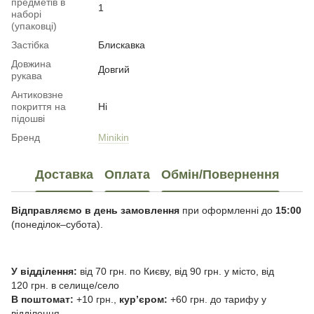
предметів в
1
наборі
(упаковці)
Застібка
Блискавка
Довжина
Довгий
рукава
Антиковзне
покриття на
Ні
підошві
Бренд
Minikin
Доставка
Оплата
Обмін/Повернення
Відправляємо в день замовлення
при оформленні до
15:00
(понеділок–субота).
У відділення:
від 70 грн. по Києву, від 90 грн. у місто, від
120 грн. в селище/село
В поштомат:
+10 грн.,
курʼєром:
+60 грн. до тарифу у
відділення