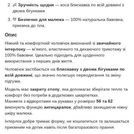
👶
Зручність щодня
— коса блискавка по всій довжині з
двома бігунками.
💚
Безпечно для малюка
— 100% натуральна бавовна,
приємна до тіла.
Опис
Ніжний та комфортний чоловічок виконаний зі
звичайного
інтерлоку
— м’якого, еластичного та дихаючого трикотажу зі
100% бавовни. Ідеально підходить для щоденного
використання з перших днів життя.
Чоловічок застібається на
блискавку з двома бігунками по
всій довжині
, що значно полегшує переодягання та зміну
підгузка.
Модель має
закриту стопу
, яка допомагає зберігати тепло та
комфорт без потреби в додаткових шкарпетках.
Манжети з відворотами на рукавах у розмірах
56 та 62
виконують функцію
антицарапок
, дбайливо захищаючи ніжну
шкіру малюка.
Інтерлок добре тримає форму, не кошлатиться та залишається
приємним на дотик навіть після багаторазового прання.