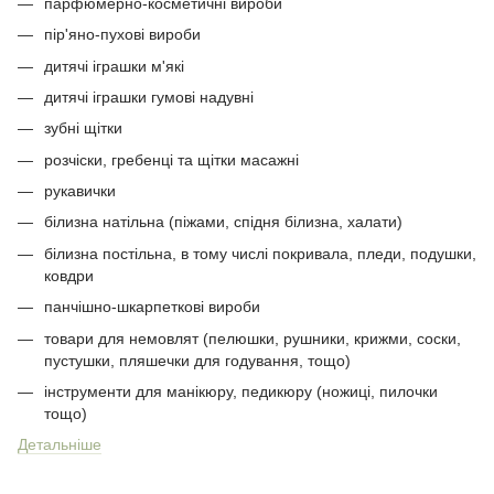
парфюмерно-косметичні вироби
пір'яно-пухові вироби
дитячі іграшки м'які
дитячі іграшки гумові надувні
зубні щітки
розчіски, гребенці та щітки масажні
рукавички
білизна натільна (піжами, спідня білизна, халати)
білизна постільна, в тому числі покривала, пледи, подушки,
ковдри
панчішно-шкарпеткові вироби
товари для немовлят (пелюшки, рушники, крижми, соски,
пустушки, пляшечки для годування, тощо)
інструменти для манікюру, педикюру (ножиці, пилочки
тощо)
Детальніше