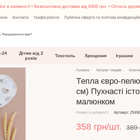
се в наявності • Безкоштовна доставка від 4000 грн. • Оплата дер
ення
Контакти
Графік роботи
Публічна оферта та політика конфіденцій
5
Передзвонити вам?
–24
Дітям від 2
Текстиль
Хрещення
Іграшки
років
Головна
Каталог товарів
Хлопчи
Тепла євро-пелюш
см) Пухнасті іст
малюнком
Немає в наявності
Артикул: 2549
358 грн/шт.
389 