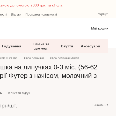
жавною допомогою 7000 грн. та єЯсла
Укр
Рус
ності
Відгуки
Програма лояльності
Мій кошик
Гігієна та
Годування
Взуття
Аксесуари
догляд
кам 0–24 міс.
Євро-пелюшки
Євро-пелюшки Minikin
ка на липучках 0-3 міс. (56-62
орії Футер з начісом, молочний з
02
Написати відгук
грн/шт.
В бажання