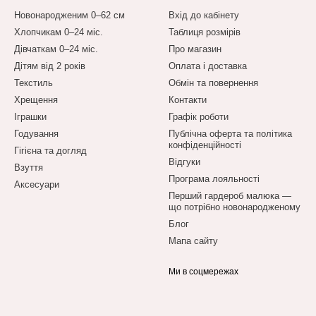
Новонародженим 0–62 см
Вхід до кабінету
Хлопчикам 0–24 міс.
Таблиця розмірів
Дівчаткам 0–24 міс.
Про магазин
Дітям від 2 років
Оплата і доставка
Текстиль
Обмін та повернення
Хрещення
Контакти
Іграшки
Графік роботи
Годування
Публічна оферта та політика
конфіденційності
Гігієна та догляд
Відгуки
Взуття
Програма лояльності
Аксесуари
Перший гардероб малюка —
що потрібно новонародженому
Блог
Мапа сайту
Ми в соцмережах