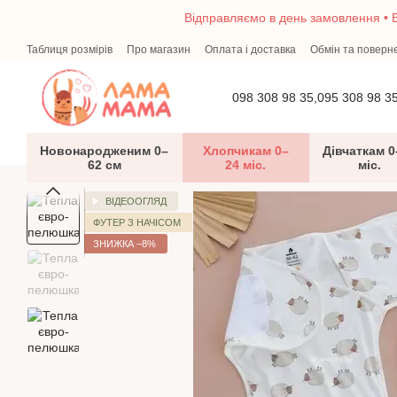
Перейти до основного контенту
Відправляємо в день замовлення • В
Таблиця розмірів
Про магазин
Оплата і доставка
Обмін та поверн
Перший гардероб малюка — що потрібно новонародженому
Блог
098 308 98 35,
095 308 98 3
Новонародженим 0–
Хлопчикам 0–
Дівчаткам 0
62 см
24 міс.
міс.
ВІДЕООГЛЯД
ФУТЕР З НАЧІСОМ
ЗНИЖКА −8%