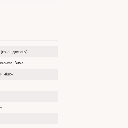
(кокон для сну)
ро-зима, Зима
й мішок
ом