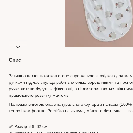
Опис
Затишна пелюшка-кокон стане справжньою знахідкою для мам 
ручками під час сну, що робить їх більш вередливими та несп
ручки дитини будуть зафіксовані, а ніжки залишаються вільни
правильного розвитку малюків.
Пелюшка виготовлена з натурального футера з начісом (100% 
тепло і комфортно. Застібка на липучці м’яка та безпечна — во
📏 Розмір: 56–62 см
🌿 Матеріал: 100% бавовна (футер з начісом)