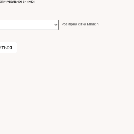
опичувальної знижки
Розмірна сітка Minikin
иться