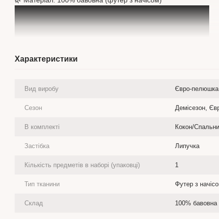
Характеристики
Вид виробу
Євро-пелюшка 
Сезон
Демісезон, Єв
В комплекті
Кокон/Спальни
Застібка
Липучка
Кількість предметів в наборі (упаковці)
1
Тип тканини
Футер з начіс
Склад
100% бавовна