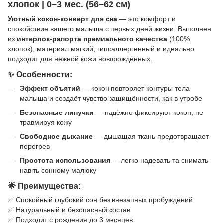
хлопок | 0–3 мес. (56–62 см)
Уютный кокон-конверт для сна
— это комфорт и
спокойствие вашего малыша с первых дней жизни. Выполнен
из
интерлок-рапорта премиального качества
(100%
хлопок), материал мягкий, гипоаллергенный и идеально
подходит для нежной кожи новорождённых.
✨ Особенности:
Эффект объятий
— кокон повторяет контуры тела
малыша и создаёт чувство защищённости, как в утробе
Безопасные липучки
— надёжно фиксируют кокон, не
травмируя кожу
Свободное дыхание
— дышащая ткань предотвращает
перегрев
Простота использования
— легко надевать та снимать
навіть сонному малюку
🌟 Преимущества:
✅ Спокойный глубокий сон без внезапных пробуждений
✅ Натуральный и безопасный состав
✅ Подходит с рождения до 3 месяцев