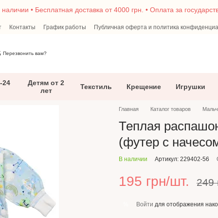
в наличии • Бесплатная доставка от 4000 грн. • Оплата за государс
т
Контакты
График работы
Публичная оферта и политика конфиденци
г
5
Перезвонить вам?
-24
Детям от 2
Текстиль
Крещение
Игрушки
лет
Главная
Каталог товаров
Мальч
Теплая распашон
(футер с начесо
В наличии
Артикул: 229402-56
195 грн/шт.
249 
Войти
для отображения нако
%