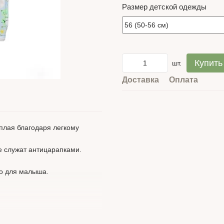
Размер детской одежды
Купить
шт.
Доставка
Оплата
плая благодаря легкому
ые служат антицарапками.
но для малыша.