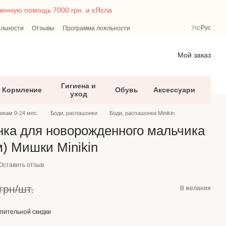
твенную помощь 7000 грн. и єЯсла
Укр
Рус
альности
Отзывы
Программа лояльности
Мой заказ
Гигиена и
Кормление
Обувь
Аксессуари
уход
икам 0-24 мес.
Боди, распашонки
Боди, распашонки Minikin
ка для новорожденного мальчика
м) Мишки Minikin
Оставить отзыв
грн/шт.
В желания
пительной скидки