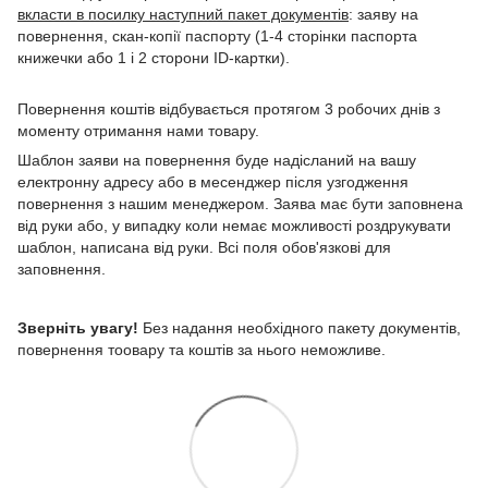
вкласти в посилку наступний пакет документів
: заяву на
повернення, скан-копії паспорту (1-4 сторінки паспорта
книжечки або 1 і 2 сторони ID-картки).
Повернення коштів відбувається протягом 3 робочих днів з
моменту отримання нами товару.
Шаблон заяви на повернення буде надісланий на вашу
електронну адресу або в месенджер після узгодження
повернення з нашим менеджером. Заява має бути заповнена
від руки або, у випадку коли немає можливості роздрукувати
шаблон, написана від руки. Всі поля обов'язкові для
заповнення.
Зверніть увагу!
Без надання необхідного пакету документів,
повернення тоовару та коштів за нього неможливе.