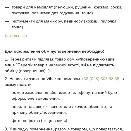
товари для немовлят (пелюшки, рушники, крижми, соски,
пустушки, пляшечки для годування, тощо)
інструменти для манікюру, педикюру (ножиці, пилочки
тощо)
Детальніше
Для оформлення обміну/повернення необхідно:
1. Перевірити чи підлягає товар обміну/повереннню (див.
вище "Перелік товарів належної якості, які не підлягають
обміну (поверненню).")
2. Написати запит на Viber за номером
+38 (098) 308 98 35
, в
якому вказати:
номер замовлення або номер телефону, на який було
оформлене замовлення;
перелік товарів, якi повертаєте / хочете обміняти, та
причину обміну/повернення;
фото дефектiв (якщо вони є).
3. У випадку повернення, разом з товаром, що повертається,