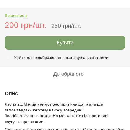
В наявності
200 грн/шт.
250 грн/шт.
Купити
Увійти
для відображення накопичувальної знижки
%
До обраного
Опис
Льоля від Мінікін неймовірно приємна до тіла, а ще
тепла завдяки легкому начосу всередині.
Застібається на кнопках. На манжетах є відвороти, які
слугують царапками.
Смішні малюнки виглядають дуже мило. Саме те, що потрібне