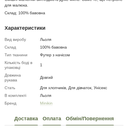
для малюка.
Склад: 100% бавовна
Характеристики
Вид виробу
Льоля
Склад
100% бавовна
Тип тканини
Футер з начісом
Кількість боді в
1
упаковці
Довжина
Довгий
рукава
Стать
Для хлопчиків, Для дівчаток, Унісекс
В комплекті
Льоля
Бренд
Minikin
Доставка
Оплата
Обмін/Повернення