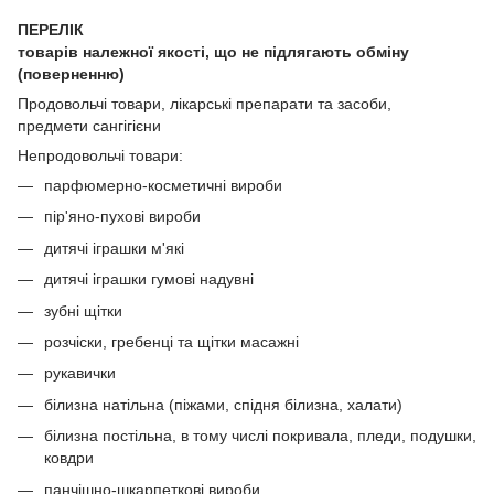
ПЕРЕЛІК
товарів належної якості, що не підлягають обміну
(поверненню)
Продовольчі товари, лікарські препарати та засоби,
предмети сангігієни
Непродовольчі товари:
парфюмерно-косметичні вироби
пір'яно-пухові вироби
дитячі іграшки м'які
дитячі іграшки гумові надувні
зубні щітки
розчіски, гребенці та щітки масажні
рукавички
білизна натільна (піжами, спідня білизна, халати)
білизна постільна, в тому числі покривала, пледи, подушки,
ковдри
панчішно-шкарпеткові вироби