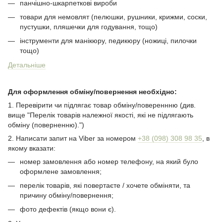
панчішно-шкарпеткові вироби
товари для немовлят (пелюшки, рушники, крижми, соски,
пустушки, пляшечки для годування, тощо)
інструменти для манікюру, педикюру (ножиці, пилочки
тощо)
Детальніше
Для оформлення обміну/повернення необхідно:
1. Перевірити чи підлягає товар обміну/повереннню (див.
вище "Перелік товарів належної якості, які не підлягають
обміну (поверненню).")
2. Написати запит на Viber за номером
+38 (098) 308 98 35
, в
якому вказати:
номер замовлення або номер телефону, на який було
оформлене замовлення;
перелік товарів, якi повертаєте / хочете обміняти, та
причину обміну/повернення;
фото дефектiв (якщо вони є).