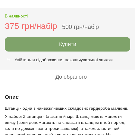
В наявності
375 грн/набір
500 грн/набір
Купити
Увійти
для відображення накопичувальної знижки
%
До обраного
Опис
Штанці - одна з найважливіших складових гардероба малюків.
У наборі 2 штанців - блакитні й сірі. Штанці мають манжети
внизу (вони допомагають не сповзати штанцям в той період,
коли по довжині вони трохи завеликі), а також еластичний
пояс, який дуже дружній для маленьких животиків. На