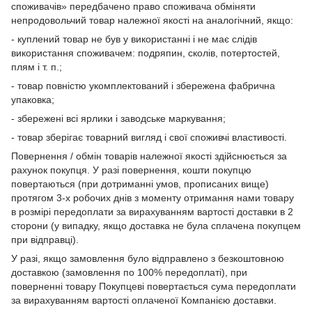
споживачів» передбачено право споживача обміняти
непродовольчий товар належної якості на аналогічний, якщо:
- куплений товар не був у використанні і не має слідів
використання споживачем: подряпин, сколів, потертостей,
плям і т. п.;
- товар повністю укомплектований і збережена фабрична
упаковка;
- збережені всі ярлики і заводське маркування;
- товар зберігає товарний вигляд і свої споживчі властивості.
Повернення / обмін товарів належної якості здійснюється за
рахунок покупця. У разі повернення, кошти покупцю
повертаються (при дотриманні умов, прописаних вище)
протягом 3-х робочих днів з моменту отримання нами товару
в розмірі передоплати за вирахуванням вартості доставки в 2
сторони (у випадку, якщо доставка не була сплачена покупцем
при відправці).
У разі, якщо замовлення було відправлено з безкоштовною
доставкою (замовлення по 100% передоплаті), при
поверненні товару Покупцеві повертається сума передоплати
за вирахуванням вартості оплаченої Компанією доставки.